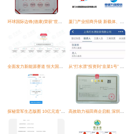
环球国际边锋(德康)荣获“世界500强新锐人物”大奖 家族企业掌舵人的全球战略新章
厦门产业招商升级 新载体、基金及影视小镇助推高质量发展
全面发力新能源赛道 恒大国能4家新公司落子，首款车型6月投产
从“打水漂”投资到“韭菜1号” 资管江湖的荒诞现实主义
探秘雷军生态版图 10亿元造“两家”创投新公司将驶向何方？
高效助力福田商企启航 深圳明天好财税商务秘书地址挂靠服务详解