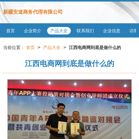
新疆安道商务代理有限公司
首页
企业简介
产品大全
联系我们
企业信息
访客
>
>
当前位置：
首页
产品大全
江西电商网到底是做什么的
江西电商网到底是做什么的