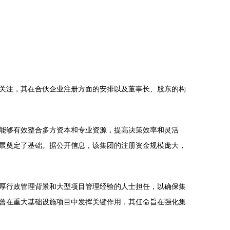
关注，其在合伙企业注册方面的安排以及董事长、股东的构
能够有效整合多方资本和专业资源，提高决策效率和灵活
展奠定了基础。据公开信息，该集团的注册资金规模庞大，
厚行政管理背景和大型项目管理经验的人士担任，以确保集
曾在重大基础设施项目中发挥关键作用，其任命旨在强化集