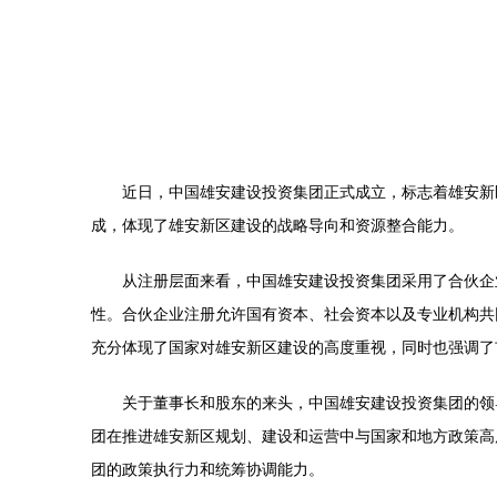
近日，中国雄安建设投资集团正式成立，标志着雄安新
成，体现了雄安新区建设的战略导向和资源整合能力。
从注册层面来看，中国雄安建设投资集团采用了合伙企
性。合伙企业注册允许国有资本、社会资本以及专业机构共
充分体现了国家对雄安新区建设的高度重视，同时也强调了
关于董事长和股东的来头，中国雄安建设投资集团的领
团在推进雄安新区规划、建设和运营中与国家和地方政策高
团的政策执行力和统筹协调能力。