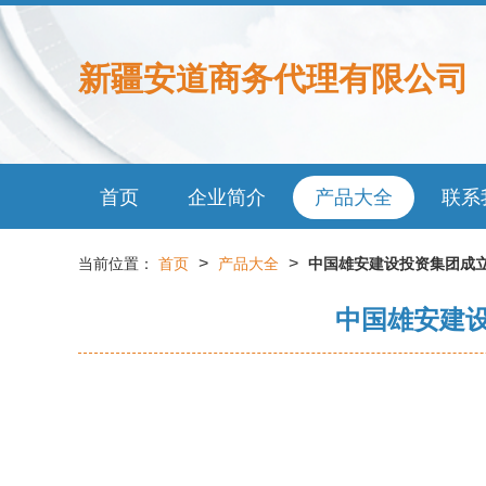
新疆安道商务代理有限公司
首页
企业简介
产品大全
联系
>
>
当前位置：
首页
产品大全
中国雄安建设投资集团成
中国雄安建