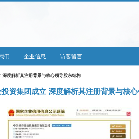
我们
企业信息
访客留言
立 深度解析其注册背景与核心领导股东结构
设投资集团成立 深度解析其注册背景与核心