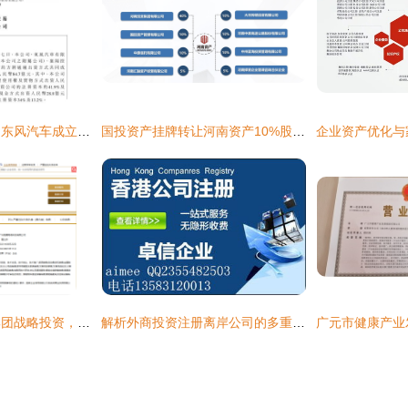
注册资本84.7亿元，东风汽车成立智能越野车制造新公司，加速布局新能源与智能化赛道
国投资产挂牌转让河南资产10%股权 合伙企业注册成焦点
小米快递柜获菜鸟集团战略投资，关联公司注册资本激增2900%至3000万元
解析外商投资注册离岸公司的多重优势 群岛与合伙企业注册策略