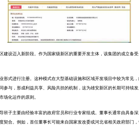
区建设迈入新阶段。作为国家级新区的重要开发主体，该集团的成立备受
业形式进行注册。这种模式在大型基础设施和区域开发项目中较为常见，
同参与，形成利益共享、风险共担的机制，这为雄安新区的长期可持续发
市场化运作的原则。
导班子主要由经验丰富的政府官员和行业专家组成。董事长通常由具备深
度契合。例如，首任董事长可能来自国家发改委或河北省相关政府部门，