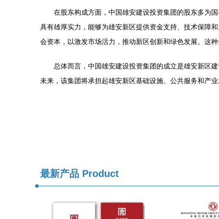
在股东构成方面，中国雄安建设投资集团的股东多为国
具有雄厚实力，能够为雄安新区提供资金支持、技术保障和
会资本，以激发市场活力，推动新区创新和绿色发展。这种
总体而言，中国雄安建设投资集团的成立是雄安新区建
未来，该集团将承担起雄安新区基础设施、公共服务和产业
最新产品
Product