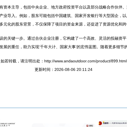
有资本主导，包括中央企业、地方政府投资平台以及部分战略合作伙伴。
产业导入。例如，股东可能包括中国建筑、国家开发银行等大型国企，以
多元化的股东背景，不仅保障了项目的资金来源，还促进了资源优化和跨
设的关键一步。通过合伙企业注册，它构建了一个高效、灵活的投融资平
发展的重任，助力实现‘千年大计、国家大事’的宏伟蓝图。随着更多细节
如若转载，请注明出处：http://www.andaoutdoor.com/product/899.html
更新时间：2026-08-06 20:11:24