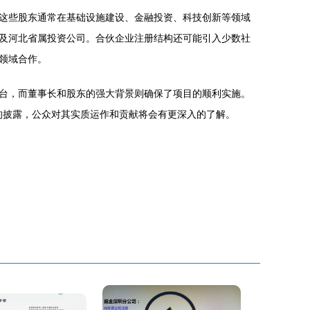
这些股东通常在基础设施建设、金融投资、科技创新等领域
及河北省属投资公司。合伙企业注册结构还可能引入少数社
领域合作。
台，而董事长和股东的强大背景则确保了项目的顺利实施。
的披露，公众对其实质运作和贡献将会有更深入的了解。