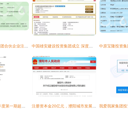
南京明商投资控股集团合伙企业注册指南
中国雄安建设投资集团成立 深度解析其注册背景与核心领导股东结构
丹阳投资集团2017年度第一期超短期融资券募集说明书——分公司注册专项解读
注册资本金20亿元，濮阳城市发展投资集团正式成立