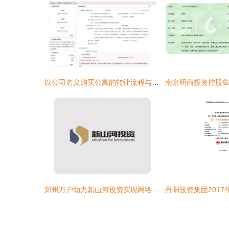
以公司名义购买公寓的转让流程与注意事项
郑州万户助力新山河投资实现网络改版升级与分公司注册