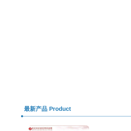
最新产品
Product