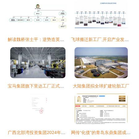
解读魏桥张士平：逆势造英雄，为何有人说他比华为任正非更伟大？
飞球搬迁新工厂,开启产业发展新阶段
宝马集团旗下里达工厂正式开业 总投资达150亿
大陆集团拟全球扩建轮胎工厂
广西北部湾投资集团2024年注册发行公司债券项目选聘主承销商(中标公告)
网传“化债”的青岛东鼎集团成立了:注册资本100亿 从事投资活动