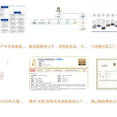
券商主升浪开启：国产半导体家族再添大将，市场主线已曝光，合伙企业注册迎机遇
解读魏桥张士平：逆势造英雄，为何有人说他比华为任正非更伟大？
广西北部湾投资集团2024年注册发行公司债券项目选聘主承销商(中标公告)
网传“化债”的青岛东鼎集团成立了:注册资本100亿 从事投资活动