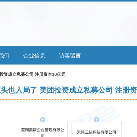
我们
企业信息
访客留言
团投资成立私募公司 注册资本10亿元
亿巨头也入局了 美团投资成立私募公司 注册资