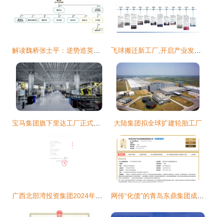
解读魏桥张士平：逆势造英雄，为何有人说他比华为任正非更伟大？
飞球搬迁新工厂,开启产业发展新阶段
宝马集团旗下里达工厂正式开业 总投资达150亿
大陆集团拟全球扩建轮胎工厂
广西北部湾投资集团2024年注册发行公司债券项目选聘主承销商(中标公告)
网传“化债”的青岛东鼎集团成立了:注册资本100亿 从事投资活动