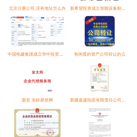
北京注册公司,没有地址怎么办
新希望投资成立智能设备制造公司,注册资本1亿元
中国电建集团成立华中投资公司,注册资本50亿
有闲置的资产公司转让的么
惠安 东岭易登网
新疆嘉盛拍卖有限责任公司喀什拍卖分公司15