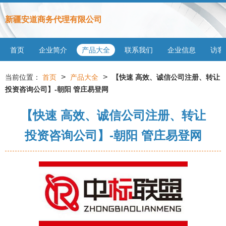
新疆安道商务代理有限公司
首页
企业简介
产品大全
联系我们
企业信息
访客
>
>
当前位置：
首页
产品大全
【快速 高效、诚信公司注册、转让
投资咨询公司】-朝阳 管庄易登网
【快速 高效、诚信公司注册、转让
投资咨询公司】-朝阳 管庄易登网