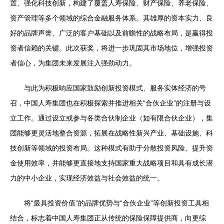
置、强化科技创新，构建了覆盖人寿保险、财产保险、养老保险、
资产管理等多个领域的综合金融服务体系。其雄厚的资本实力、良
好的品牌声誉、广泛的客户基础以及前瞻性的战略布局，是赢得投
资者信赖的关键。此次获奖，将进一步巩固其市场地位，增强投资
者信心，为集团未来发展注入强劲动力。
与此为积极响应国家鼓励创新投资模式、服务实体经济的号
召，中国人寿集团也在积极探索并推进相关“合伙企业”的注册与设
立工作。通过设立或参与各类合伙制企业（如有限合伙企业），集
团能够更灵活地整合资源，拓展在战略性新兴产业、基础设施、科
技创新等领域的投资布局。这种模式有助于分散投资风险、提升资
金使用效率，并能够更直接地支持国家重大战略项目和具有成长潜
力的中小企业，实现经济效益与社会效益的统一。
将“最具投资价值”的品牌优势与“合伙企业”等创新投资工具相
结合，标志着中国人寿集团正从传统的保险保障提供商，向更综