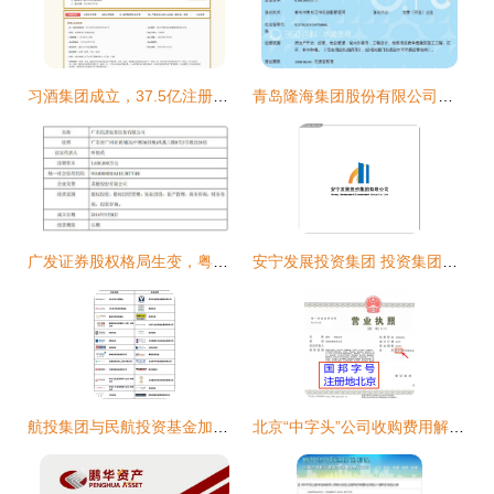
习酒集团成立，37.5亿注册资本注入，中国酒业格局迎来新变局
青岛隆海集团股份有限公司注册指南与要点解析
广发证券股权格局生变，粤民投入主辽宁成大引关注
安宁发展投资集团 投资集团公司注册全流程指南与战略考量
航投集团与民航投资基金加盟中国通用航空创新创业大赛 家族公司注册新机遇
北京“中字头”公司收购费用解析与家族公司注册全攻略