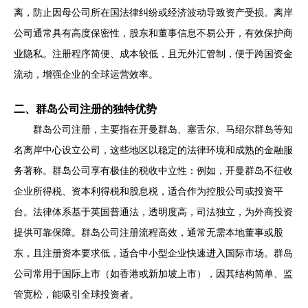
离，防止因母公司所在国法律纠纷或经济波动导致资产受损。离岸
公司通常具有高度保密性，股东和董事信息不易公开，有效保护商
业隐私。注册程序简便、成本较低，且无外汇管制，便于跨国资金
流动，增强企业的全球运营效率。
二、群岛公司注册的独特优势
群岛公司注册，主要指在开曼群岛、塞舌尔、马绍尔群岛等知
名离岸中心设立公司，这些地区以稳定的法律环境和成熟的金融服
务著称。群岛公司享有极佳的税收中立性：例如，开曼群岛不征收
企业所得税、资本利得税和股息税，适合作为控股公司或投资平
台。法律体系基于英国普通法，透明度高，司法独立，为外商投资
提供可靠保障。群岛公司注册流程高效，通常无需本地董事或股
东，且注册资本要求低，适合中小型企业快速进入国际市场。群岛
公司常用于国际上市（如香港或新加坡上市），因其结构简单、监
管宽松，能吸引全球投资者。