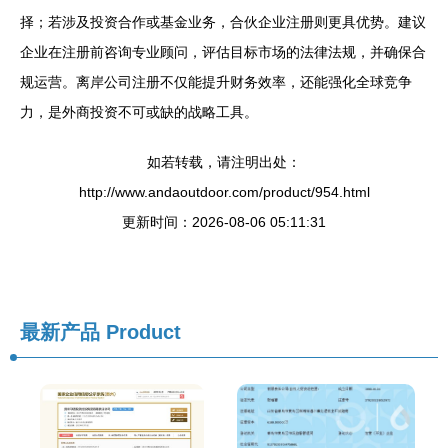
择；若涉及投资合作或基金业务，合伙企业注册则更具优势。建议
企业在注册前咨询专业顾问，评估目标市场的法律法规，并确保合
规运营。离岸公司注册不仅能提升财务效率，还能强化全球竞争
力，是外商投资不可或缺的战略工具。
如若转载，请注明出处：
http://www.andaoutdoor.com/product/954.html
更新时间：2026-08-06 05:11:31
最新产品
Product