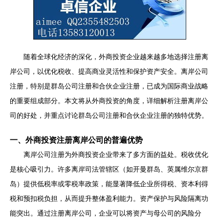
随着全球化经济的深化，外商投资企业越来越多地选择注册离
岸公司，以优化税收、提高商业灵活性和保护资产安全。离岸公司
注册，特别是群岛公司注册和合伙企业注册，已成为国际商业战略
的重要组成部分。本文将从外商投资的角度，详细解析注册离岸公
司的好处，并重点讨论群岛公司注册和合伙企业注册的独特优势。
一、外商投资注册离岸公司的普遍优势
离岸公司注册为外商投资企业带来了多方面的益处。税收优化
是核心吸引力。许多离岸司法管辖区（如开曼群岛、英属维尔京群
岛）提供低税率或零税率政策，能显著降低企业所得税、资本利得
税和预扣税负担，从而提升整体盈利能力。资产保护与风险隔离功
能突出。通过注册离岸公司，企业可以将资产与母公司的风险分