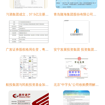
习酒集团成立，37.5亿注册资本注入，中国酒业格局迎来新变局
青岛隆海集团股份有限公司注册指南与要点解析
广发证券股权格局生变，粤民投入主辽宁成大引关注
安宁发展投资集团 投资集团公司注册全流程指南与战略考量
航投集团与民航投资基金加盟中国通用航空创新创业大赛 家族公司注册新机遇
北京“中字头”公司收购费用解析与家族公司注册全攻略