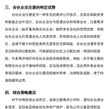
三、合伙企业注册的特定优势
合伙企业注册是另一种常见的离岸公司形式，尤其在风险投资
和家族企业中流行。合伙企业分为普通合伙和有限合伙，注册离岸
合伙企业（如开曼有限合伙企业）能带来专业化的管理优势。有限
合伙企业允许普通合伙人负责管理，而有限合伙人仅承担有限责
任，这便于吸引外部投资而无需承担无限风险。合伙企业通常享受
灵活的利润分配机制，可根据协议自定义分配比例，增强内部激
励。许多离岸地区对合伙企业提供税收豁免，例如，在开曼注册的
有限合伙企业不缴纳所得税，且信息保密性强，适合用作基金或合
资项目载体。合伙企业注册流程相对简单，法律框架成熟，便于快
速组建和运营。
四、综合策略建议
对于外商投资企业而言，选择注册离岸公司时，需结合自身业
务需求。若目标是税收优化和资产保护，群岛公司注册是理想选