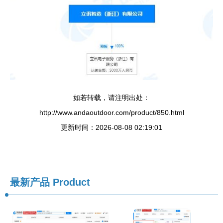
如若转载，请注明出处：
http://www.andaoutdoor.com/product/850.html
更新时间：2026-08-08 02:19:01
最新产品
Product