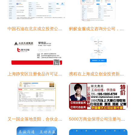
中国石油在北京成立投资公司 注册资本58亿元 家族公司注册
蚂蚁金服成立咨询分公司，注册资本2000万元
上海静安区注册食品许可证与投资集团公司注册费用解析
携程在上海成立创业投资新公司，注册资本1亿元人民币
又一国企落地贵阳，合伙企业注册助力双龙项目打造
5000万商业保理公司注册与分公司设立的全面指南