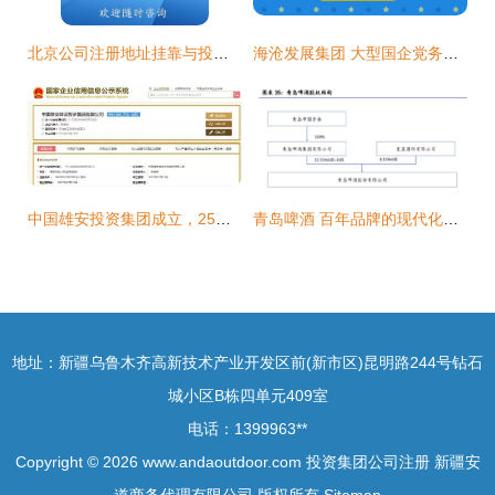
北京公司注册地址挂靠与投资集团公司注册的费用解析
海沧发展集团 大型国企党务工作与合伙企业注册的实践与探索
中国雄安投资集团成立，25家新三板公司或受益于合伙企业注册
青岛啤酒 百年品牌的现代化复兴之路
地址：新疆乌鲁木齐高新技术产业开发区前(新市区)昆明路244号钻石
城小区B栋四单元409室
电话：1399963**
Copyright © 2026
www.andaoutdoor.com
投资集团公司注册
新疆安