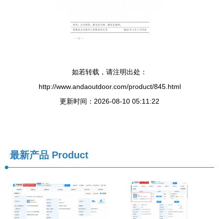
如若转载，请注明出处：
http://www.andaoutdoor.com/product/845.html
更新时间：2026-08-10 05:11:22
最新产品
Product