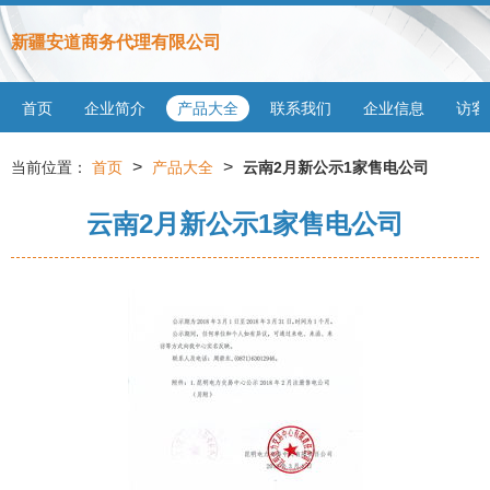
新疆安道商务代理有限公司
首页
企业简介
产品大全
联系我们
企业信息
访客
>
>
当前位置：
首页
产品大全
云南2月新公示1家售电公司
云南2月新公示1家售电公司