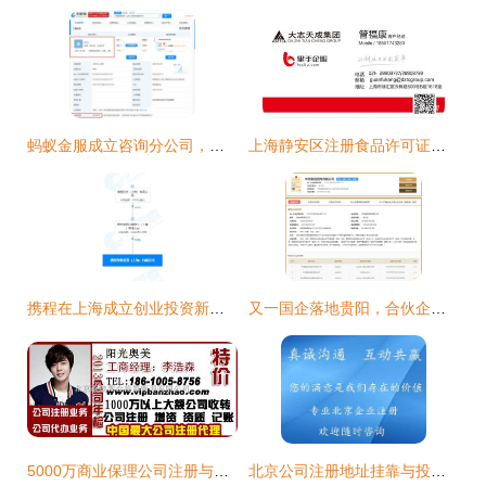
蚂蚁金服成立咨询分公司，注册资本2000万元
上海静安区注册食品许可证与投资集团公司注册费用解析
携程在上海成立创业投资新公司，注册资本1亿元人民币
又一国企落地贵阳，合伙企业注册助力双龙项目打造
5000万商业保理公司注册与分公司设立的全面指南
北京公司注册地址挂靠与投资集团公司注册的费用解析