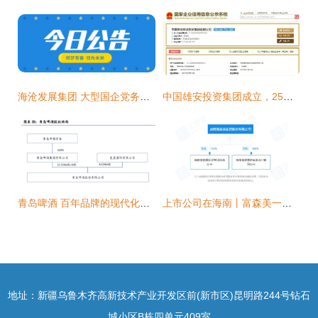
海沧发展集团 大型国企党务工作与合伙企业注册的实践与探索
中国雄安投资集团成立，25家新三板公司或受益于合伙企业注册
青岛啤酒 百年品牌的现代化复兴之路
上市公司在海南丨富森美一周内在海南成立两家全资子公司 股份公司注册
地址：新疆乌鲁木齐高新技术产业开发区前(新市区)昆明路244号钻石
城小区B栋四单元409室